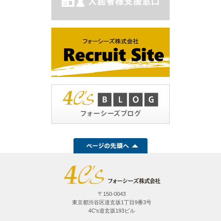
〒150-0043
東京都渋谷区道玄坂1丁目9番3号
4C's道玄坂193ビル