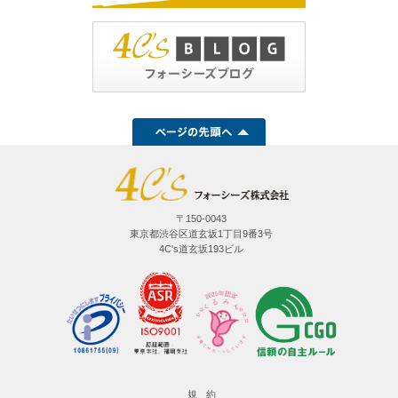
〒150-0043
東京都渋谷区道玄坂1丁目9番3号
4C's道玄坂193ビル
規 約